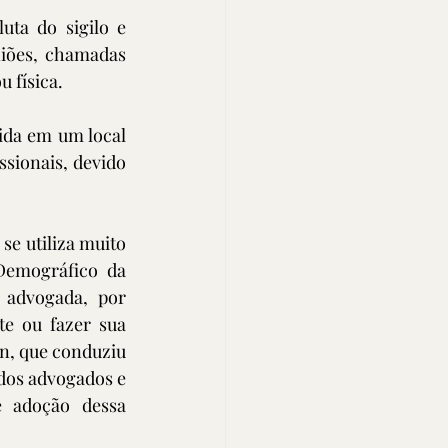
uta do sigilo e 
iões, chamadas 
 física.
ida em um local 
sionais, devido 
e utiliza muito 
emográfico da 
 advogada, por 
e ou fazer sua 
rn, que conduziu 
dos advogados e 
 adoção dessa 