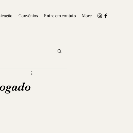
icação
Convênios
Entre em contato
More
vogado