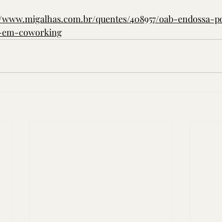
//www.migalhas.com.br/quentes/408957/oab-endossa-po
r-em-coworking