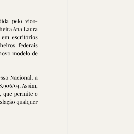
ida pelo vice-
heira Ana Laura 
em escritórios 
eiros federais 
novo modelo de 
so Nacional, a 
8.906/94. Assim, 
, que permite o 
slação qualquer 