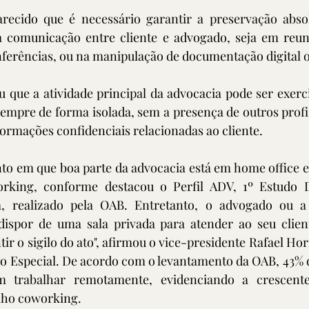
larecido que é necessário garantir a preservação absol
a comunicação entre cliente e advogado, seja em reun
nferências, ou na manipulação de documentação digital ou
u que a atividade principal da advocacia pode ser exerc
mpre de forma isolada, sem a presença de outros profis
ormações confidenciais relacionadas ao cliente.
 em que boa parte da advocacia está em home office e s
rking, conforme destacou o Perfil ADV, 1º Estudo D
ra, realizado pela OAB. Entretanto, o advogado ou a
dispor de uma sala privada para atender ao seu client
ir o sigilo do ato", afirmou o vice-presidente Rafael Ho
ão Especial. De acordo com o levantamento da OAB, 43% 
m trabalhar remotamente, evidenciando a crescente
lho coworking.