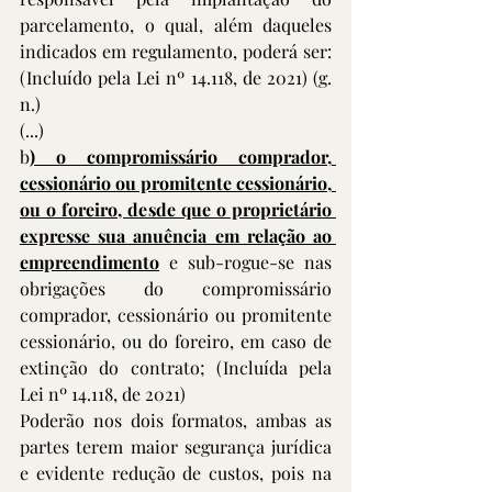
parcelamento, o qual, além daqueles 
indicados em regulamento, poderá ser: 
(Incluído pela Lei nº 14.118, de 2021) (g. 
n.)
(...)
b
) o compromissário comprador, 
cessionário ou promitente cessionário, 
ou o foreiro, desde que o proprietário 
expresse sua anuência em relação ao 
empreendimento
 e sub-rogue-se nas 
obrigações do compromissário 
comprador, cessionário ou promitente 
cessionário, ou do foreiro, em caso de 
extinção do contrato; (Incluída pela 
Lei nº 14.118, de 2021)
Poderão nos dois formatos, ambas as 
partes terem maior segurança jurídica 
e evidente redução de custos, pois na 