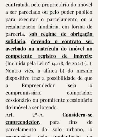
contratada pelo proprietário do imóvel 
a ser parcelado ou pelo poder público 
para executar o parcelamento ou a 
regularização fundiária, em forma de 
parceria, 
sob regime de obrigação 
solidária
, 
devendo o contrato ser 
averbado na matrícula do imóvel no 
competente registro de imóveis
; 
(Incluída pela Lei nº 14.118, de 2021) (...)
Noutro viés, a alínea b) do mesmo 
dispositivo traz a possibilidade de que 
o Empreendedor seja o 
compromissário comprador, 
cessionário ou promitente cessionário 
do imóvel a ser loteado.
Art. 2º-A. 
Considera-se 
empreendedor
, para fins de 
parcelamento do solo urbano, o 
responsável pela implantação do 