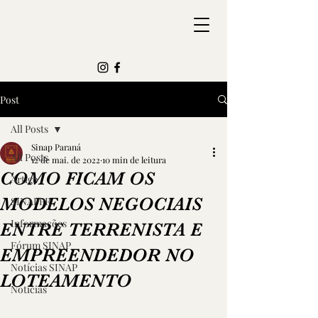
Post
All Posts
Sinap Paraná
All Posts
12 de mai. de 2022
10 min de leitura
COMO FICAM OS
Artigo
MODELOS NEGOCIAIS
SINAPPR
Informações
ENTRE TERRENISTA E
Fórum SINAP
EMPREENDEDOR NO
Notícias SINAP
LOTEAMENTO
Notícias