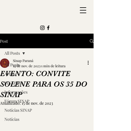
Post
All Posts
Sinap Paraná
All Posts
14 de nov. de 2023
1 min de leitura
EVENTO: CONVITE
Artigo
SOLENE PARA OS 35 DO
SINAPPR
Informações
SINAP
Fórum SINAP
Atualizado:
15 de nov. de 2023
Notícias SINAP
Notícias