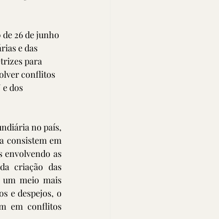
 de 26 de junho 
ias e das 
trizes para 
lver conflitos 
 e dos 
diária no país, 
a consistem em 
 envolvendo as 
da criação das 
r um meio mais 
os e despejos, o 
m em conflitos 