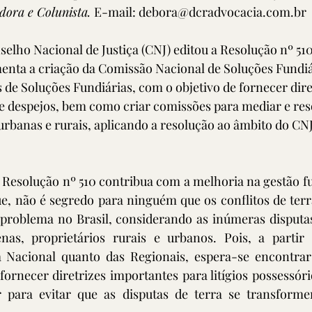
dora e Colunista. 
E-mail: debora@dcradvocacia.com.br
lho Nacional de Justiça (CNJ) editou a Resolução nº 510
enta a criação da Comissão Nacional de Soluções Fundiár
de Soluções Fundiárias, com o objetivo de fornecer dire
s e despejos, bem como criar comissões para mediar e reso
urbanas e rurais, aplicando a resolução ao âmbito do CNJ
a Resolução nº 510 contribua com a melhoria na gestão fun
e, não é segredo para ninguém que os conflitos de terr
problema no Brasil, considerando as inúmeras disputas
as, proprietários rurais e urbanos. Pois, a partir 
a Nacional quanto das Regionais, espera-se encontra
fornecer diretrizes importantes para litígios possessóri
 para evitar que as disputas de terra se transforme