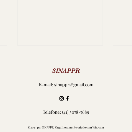
SINAPPR
E-mail:
sinappr@gmail.com
NOT
Prefeitura deverá pagar
honorários sucumbenciais à
Telefone: (41) 3078-7689
Defensoria Pública
©2023 por SINAPPR. Orgulhosamente criado com Wix.com