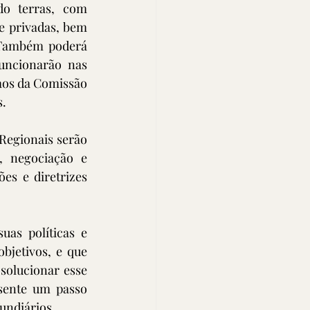
do terras, com 
e privadas, bem 
 Também poderá 
uncionarão nas 
aos da Comissão 
s.
egionais serão 
 negociação e 
s e diretrizes 
as políticas e 
bjetivos, e que 
solucionar esse 
sente um passo 
fundiários.