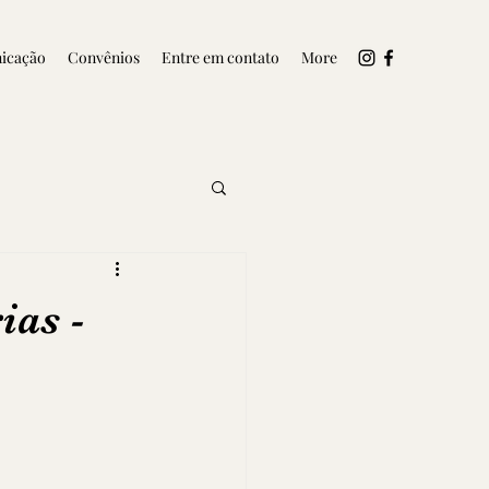
icação
Convênios
Entre em contato
More
ias -