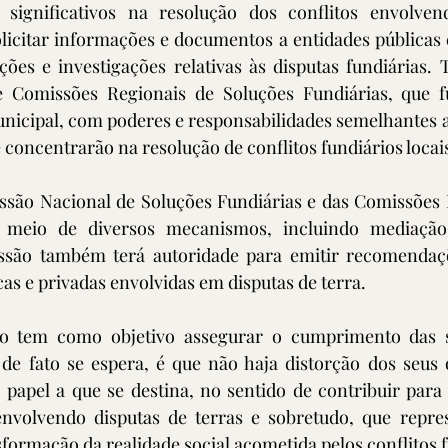
 significativos na resolução dos conflitos envolven
licitar informações e documentos a entidades públicas 
ções e investigações relativas às disputas fundiárias.
e Comissões Regionais de Soluções Fundiárias, que f
unicipal, com poderes e responsabilidades semelhantes 
 concentrarão na resolução de conflitos fundiários locai
ssão Nacional de Soluções Fundiárias e das Comissões R
 meio de diversos mecanismos, incluindo mediação,
são também terá autoridade para emitir recomendaçõe
cas e privadas envolvidas em disputas de terra.
o tem como objetivo assegurar o cumprimento das su
 de fato se espera, é que não haja distorção dos seus o
papel a que se destina, no sentido de contribuir para 
nvolvendo disputas de terras e sobretudo, que repre
sformação da realidade social acometida pelos conflitos 