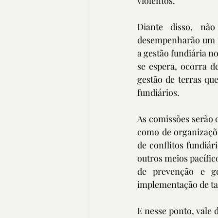
violentos.
Diante disso, não
desempenharão um p
a gestão fundiária no
se espera, ocorra d
gestão de terras qu
fundiários.
As comissões serão 
como de organizaçõe
de conflitos fundiár
outros meios pacífic
de prevenção e ge
implementação de ta
E nesse ponto, vale 