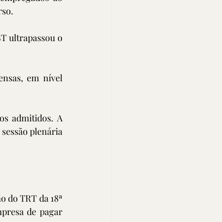
so. 
T ultrapassou o 
nsas, em nível 
s admitidos. A 
sessão plenária 
 do TRT da 18ª 
mpresa de pagar 