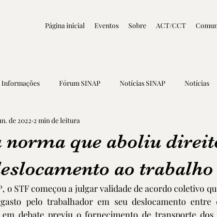
Página inicial
Eventos
Sobre
ACT/CCT
Comun
Informações
Fórum SINAP
Notícias SINAP
Notícias
un. de 2022
2 min de leitura
 norma que aboliu direit
deslocamento ao trabalho
º, o STF começou a julgar validade de acordo coletivo que
 gasto pelo trabalhador em seu deslocamento entre c
a em debate previu o fornecimento de transporte dos