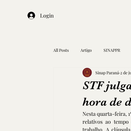
Login
All Posts
Artigo
SINAPPR
Sinap Paraná
2 de j
STF julga
hora de 
Nesta quarta-feira, 1
relativos ao tempo
trabalho. A cláusul