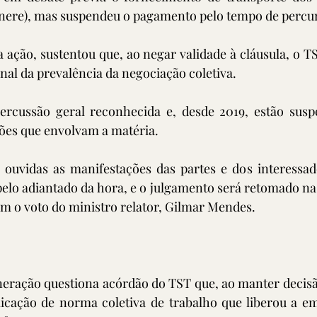
tinere), mas suspendeu o pagamento pelo tempo de percur
 ação, sustentou que, ao negar validade à cláusula, o TS
nal da prevalência da negociação coletiva. 
rcussão geral reconhecida e, desde 2019, estão suspe
ções que envolvam a matéria.
 ouvidas as manifestações das partes e dos interessado
pelo adiantado da hora, e o julgamento será retomado na 
com o voto do ministro relator, Gilmar Mendes. 
ração questiona acórdão do TST que, ao manter decisão
plicação de norma coletiva de trabalho que liberou a e