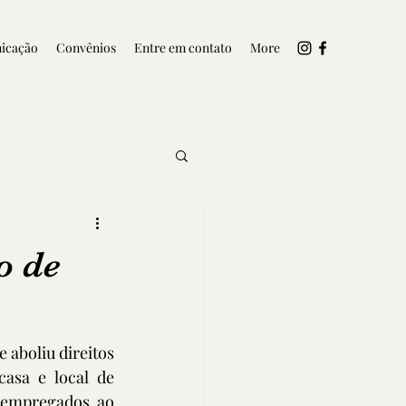
icação
Convênios
Entre em contato
More
o de
 aboliu direitos 
asa e local de 
 empregados ao 