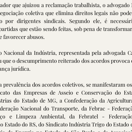
dor que ajuizou a reclamação trabalhista, o advogado
gociação coletiva que elimina direitos legais não pode
por dirigentes sindicais. Segundo ele, é necessário
artidas que estão sendo feitas, sob pena de transformar
e favorecer abusos.
 Nacional da Indústria, representada pela advogada Car
 que o descumprimento reiterado dos acordos provoca o 
ança jurídica.
 prevalência dos acordos coletivos, se manifestaram os
icato das Empresas de Asseio e Conservação do Esta
trias do Estado de MG, a Confederação da Agricultura
deração Nacional do Transporte, da Febrac - Federaçã
ço e Limpeza Ambiental, da Febratel - Federação 
 Estado do RS, do Sindicato Indústria Trigo do Estado d