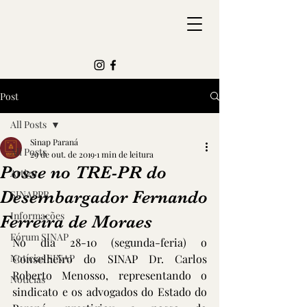
Post
All Posts
Sinap Paraná
All Posts
29 de out. de 2019
1 min de leitura
Posse no TRE-PR do
Artigo
Desembargador Fernando
SINAPPR
Informações
Ferreira de Moraes
Fórum SINAP
No dia 28-10 (segunda-feria) o 
Notícias SINAP
Conselheiro do SINAP Dr. Carlos 
Roberto Menosso, representando o 
Notícias
sindicato e os advogados do Estado do 