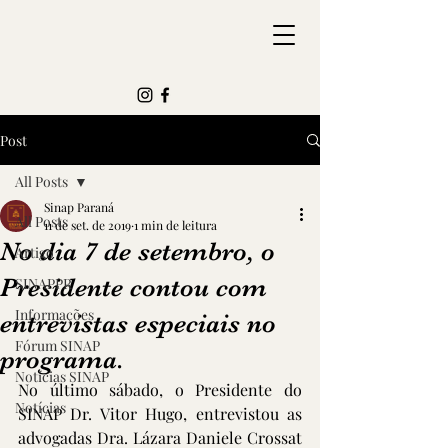
Post
All Posts
Sinap Paraná
All Posts
11 de set. de 2019
1 min de leitura
No dia 7 de setembro, o
Artigo
Presidente contou com
SINAPPR
Informações
entrevistas especiais no
Fórum SINAP
programa.
Notícias SINAP
No último sábado, o Presidente do 
Notícias
SINAP Dr. Vitor Hugo, entrevistou as 
advogadas Dra. Lázara Daniele Crossat 