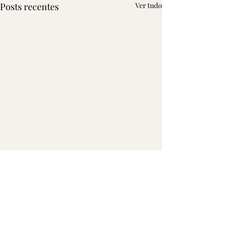
Posts recentes
Ver tudo
SINAPPR
E-mail:
sinappr@gmail.com