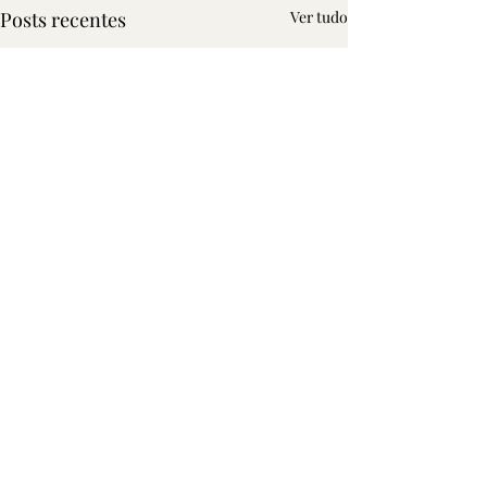
Posts recentes
Ver tudo
SINAPPR
E-mail:
sinappr@gmail.com