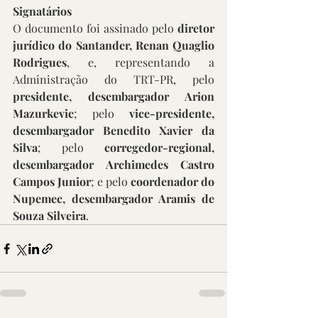
Signatários 
O documento foi assinado pelo 
diretor 
jurídico do Santander, Renan Quaglio 
Rodrigues
, e, representando a 
Administração do TRT-PR, pelo 
presidente, desembargador Arion 
Mazurkevic
; pelo 
vice-presidente, 
desembargador Benedito Xavier da 
Silva
; pelo 
corregedor-regional, 
desembargador Archimedes Castro 
Campos Junior
; e pelo 
coordenador do 
Nupemec, desembargador Aramis de 
Souza Silveira
.