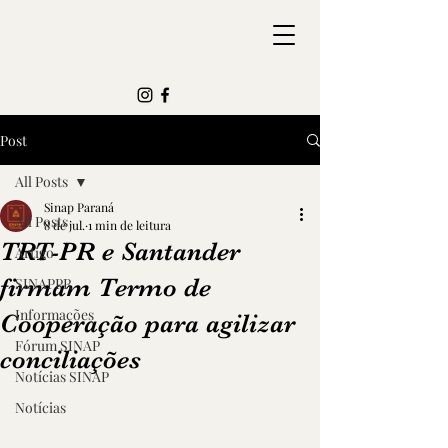
Post
All Posts
Sinap Paraná
All Posts
8 de jul.
1 min de leitura
TRT-PR e Santander
Artigo
firmam Termo de
SINAPPR
Informações
Cooperação para agilizar
Fórum SINAP
conciliações
Notícias SINAP
Notícias