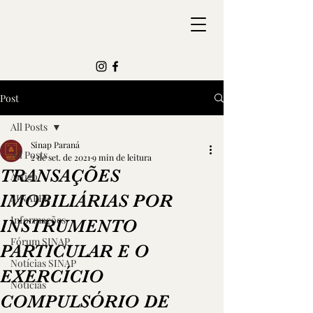
Post
All Posts
Sinap Paraná
All Posts
2 de set. de 2021
9 min de leitura
TRANSAÇÕES
Artigo
IMOBILIÁRIAS POR
SINAPPR
Informações
INSTRUMENTO
Fórum SINAP
PARTICULAR E O
Notícias SINAP
EXERCÍCIO
Notícias
COMPULSÓRIO DE