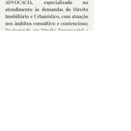
ADVOCACIA, especializado no 
atendimento às demandas do Direito 
Imobiliário e Urbanístico, com atuação 
nos âmbitos consultivo e contencioso; 
Doutoranda em Direito Empresarial e 
Cidadania do Centro Universitário 
Curitiba; Mestre em Direito 
Empresarial e Cidadania pelo Centro 
Universitário Curitiba; Pós-graduada 
em Direito e Processo do Trabalho e 
em Direito Constitucional pela 
Academia Brasileira de Direito 
Constitucional (ABDConst) e Pós-
graduanda em Direito Imobiliário pela 
Escola Paulista de Direito (EPD); 
Professora da pós-graduação do curso 
de Direito Imobiliário, Registral e 
Notarial do UNICURITIBA, Professora 
da Escola Superior da Advocacia (ESA), 