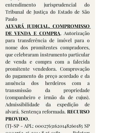
entendimento jurisprudencial do 
Tribunal de Justiça do Estado de São 
Paulo
ALVARÁ JUDICIAL. COMPROMISSO 
DE VENDA E COMPRA
. Autorização 
para transferência de imóvel para o 
nome dos promitentes compradores, 
que celebraram instrumento particular 
de venda e compra com a falecida 
promitente vendedora. Comprovação 
do pagamento do preço acordado e da 
anuência dos herdeiros com a 
transmissão da propriedade 
(companheiro e irmão da de cujus). 
Admissibilidade da expedição de 
alvará. Sentença reformada. 
RECURSO 
PROVIDO
.
(TJ-SP - APL: 00027631620148260185 SP 
0002763-16.2014.8.26.0185, Relator: 