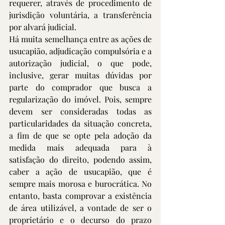
requerer, através de procedimento de 
jurisdição voluntária, a transferência 
por alvará judicial.
Há muita semelhança entre as ações de 
usucapião, adjudicação compulsória e a 
autorização judicial, o que pode, 
inclusive, gerar muitas dúvidas por 
parte do comprador que busca a 
regularização do imóvel. Pois, sempre 
devem ser consideradas todas as 
particularidades da situação concreta, 
a fim de que se opte pela adoção da 
medida mais adequada para à 
satisfação do direito, podendo assim, 
caber a ação de usucapião, que é 
sempre mais morosa e burocrática. No 
entanto, basta comprovar a existência 
de área utilizável, a vontade de ser o 
proprietário e o decurso do prazo 