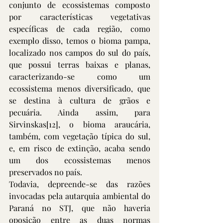
conjunto de ecossistemas composto 
por características vegetativas 
específicas de cada região, como 
exemplo disso, temos o bioma pampa, 
localizado nos campos do sul do país, 
que possui terras baixas e planas, 
caracterizando-se como um 
ecossistema menos diversificado, que 
se destina à cultura de grãos e 
pecuária. Ainda assim, para 
Sirvinskas
[12]
, o bioma araucária, 
também, com vegetação típica do sul, 
e, em risco de extinção, acaba sendo 
um dos ecossistemas menos 
preservados no país.
Todavia, depreende-se das razões 
invocadas pela autarquia ambiental do 
Paraná no STJ, que não haveria 
oposição entre as duas normas 