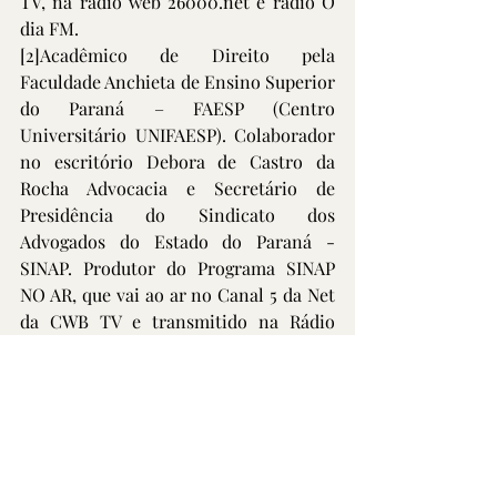
TV, na rádio web 26000.net e rádio O 
dia FM.
[2]
Acadêmico de Direito pela 
Faculdade Anchieta de Ensino Superior 
do Paraná – FAESP (Centro 
Universitário UNIFAESP). Colaborador 
no escritório Debora de Castro da 
Rocha Advocacia e Secretário de 
Presidência do Sindicato dos 
Advogados do Estado do Paraná - 
SINAP. Produtor do Programa SINAP 
NO AR, que vai ao ar no Canal 5 da Net 
da CWB TV e transmitido na Rádio 
Blitz.net. Produtor do Programa SINAP 
NA TV, que vai ao ar no Canal 525 da 
Net da Rede Central TV Brasil. E-mail: 
claudinei@dcradvocacia.com.br
[3]
 Advogado pelo escritório Debora de 
Castro da Rocha Advocacia. Formado 