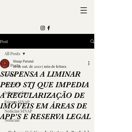
Post
All Posts
Sinap Paraná
All Posts
26 de out. de 2021
7 min de leitura
SUSPENSA A LIMINAR
Artigo
PELO STJ QUE IMPEDIA
SINAPPR
Informações
A REGULARIZAÇÃO DE
Fórum SINAP
IMÓVEIS EM ÁREAS DE
Notícias SINAP
APP’S E RESERVA LEGAL
Notícias