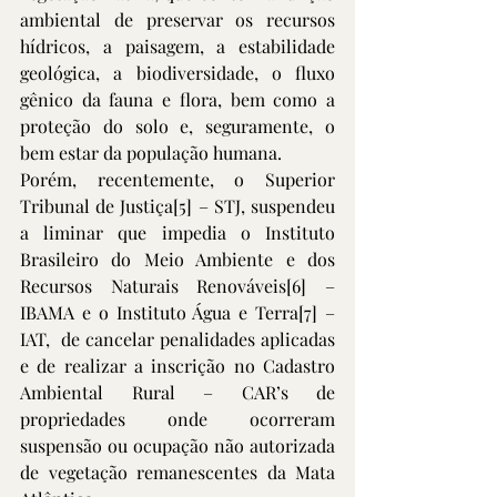
ambiental de preservar os recursos 
hídricos, a paisagem, a estabilidade 
geológica, a biodiversidade, o fluxo 
gênico da fauna e flora, bem como a 
proteção do solo e, seguramente, o 
bem estar da população humana. 
Porém, recentemente, o Superior 
Tribunal de Justiça
[5]
 – STJ, suspendeu 
a liminar que impedia o Instituto 
Brasileiro do Meio Ambiente e dos 
Recursos Naturais Renováveis
[6]
 – 
IBAMA e o Instituto Água e Terra
[7]
 – 
IAT,  de cancelar penalidades aplicadas 
e de realizar a inscrição no Cadastro 
Ambiental Rural – CAR’s de 
propriedades onde ocorreram 
suspensão ou ocupação não autorizada 
de vegetação remanescentes da Mata 