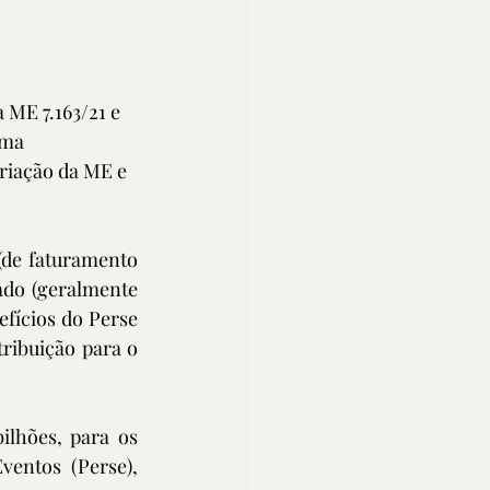
ME 7.163/21 e 
ama 
riação da ME e 
(de faturamento 
ado (geralmente 
fícios do Perse 
ribuição para o 
lhões, para os 
entos (Perse), 