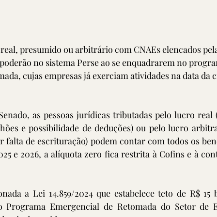
eal, presumido ou arbitrário com CNAEs elencados pela 
3, poderão no sistema Perse ao se enquadrarem no progr
ada, cujas empresas já exerciam atividades na data da c
nado, as pessoas jurídicas tributadas pelo lucro real 
hões e possibilidade de deduções) ou pelo lucro arbitr
r falta de escrituração) podem contar com todos os bene
5 e 2026, a alíquota zero fica restrita à Cofins e à cont
nada a Lei 14.859/2024 que estabelece teto de R$ 15 bi
 do Programa Emergencial de Retomada do Setor de Ev