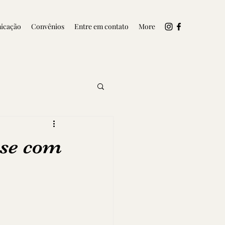
icação
Convênios
Entre em contato
More
rse com