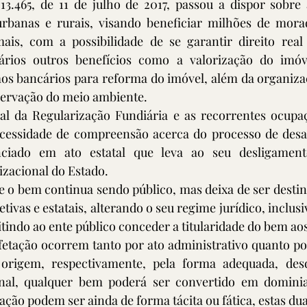
13.465, de 11 de julho de 2017, passou a dispor sobre 
urbanas e rurais, visando beneficiar milhões de mora
mais, com a possibilidade de se garantir direito real 
ários outros benefícios como a valorização do imóve
os bancários para reforma do imóvel, além da organizaç
eservação do meio ambiente. 
al da Regularização Fundiária e as recorrentes ocupaç
ecessidade de compreensão acerca do processo de desa
nciado em ato estatal que leva ao seu desligamento
izacional do Estado. 
 o bem continua sendo público, mas deixa de ser destina
tivas e estatais, alterando o seu regime jurídico, inclusi
itindo ao ente público conceder a titularidade do bem ao
fetação ocorrem tanto por ato administrativo quanto por l
rigem, respectivamente, pela forma adequada, desde
nal, qualquer bem poderá ser convertido em dominial
ação podem ser ainda de forma tácita ou fática, estas du