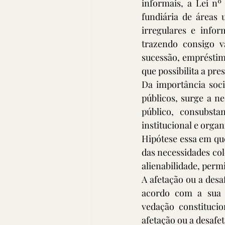
informais, a Lei nº 
fundiária de áreas 
irregulares e infor
trazendo consigo v
sucessão, empréstim
que possibilita a pr
Da importância soci
públicos, surge a n
público, consubsta
institucional e organ
Hipótese essa em que
das necessidades cole
alienabilidade, perm
A afetação ou a desa
acordo com a sua o
vedação constitucio
afetação ou a desafet