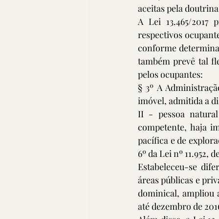
aceitas pela doutrina
A Lei 13.465/2017 
respectivos ocupante
conforme determina a
também prevê tal fle
pelos ocupantes:
§ 3º A Administraçã
imóvel, admitida a di
II - pessoa natura
competente, haja i
pacífica e de explora
6º da Lei nº 11.952, 
Estabeleceu-se dife
áreas públicas e priv
dominical, ampliou 
até dezembro de 201