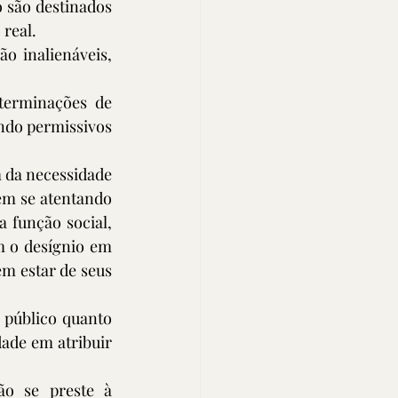
 são destinados 
real. 
 inalienáveis, 
terminações de 
ndo permissivos 
 da necessidade 
em se atentando 
 função social, 
m o desígnio em 
m estar de seus 
 público quanto 
ade em atribuir 
o se preste à 