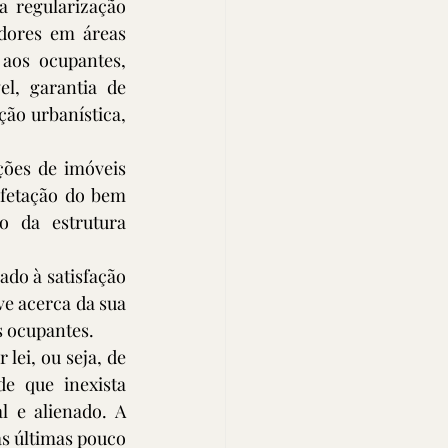
a regularização 
dores em áreas 
aos ocupantes, 
l, garantia de 
ão urbanística, 
ões de imóveis 
fetação do bem 
 da estrutura 
do à satisfação 
ve acerca da sua 
s ocupantes.
ei, ou seja, de 
 que inexista 
 e alienado. A 
as últimas pouco 