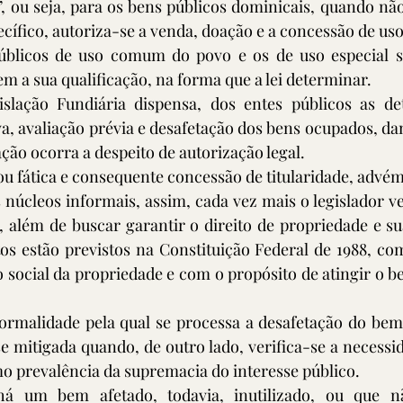
”, ou seja, para os bens públicos dominicais, quando não
cífico, autoriza-se a venda, doação e a concessão de uso 
úblicos de uso comum do povo e os de uso especial são
 a sua qualificação, na forma que a lei determinar.
slação Fundiária dispensa, dos entes públicos as de
iva, avaliação prévia e desafetação dos bens ocupados, da
ção ocorra a despeito de autorização legal.
 ou fática e consequente concessão de titularidade, advém
 núcleos informais, assim, cada vez mais o legislador v
, além de buscar garantir o direito de propriedade e sua
itos estão previstos na Constituição Federal de 1988, co
 social da propriedade e com o propósito de atingir o be
formalidade pela qual se processa a desafetação do bem
e mitigada quando, de outro lado, verifica-se a necessid
o prevalência da supremacia do interesse público. 
há um bem afetado, todavia, inutilizado, ou que nã