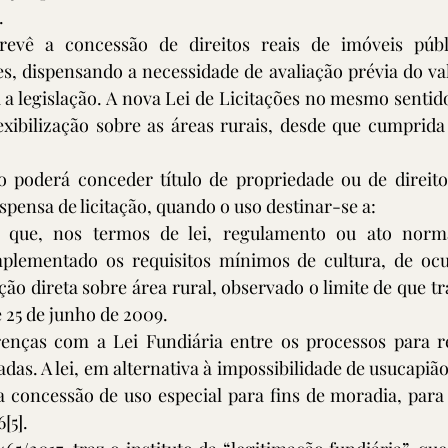
.
prevê a concessão de direitos reais de imóveis públ
s, dispensando a necessidade de avaliação prévia do val
 legislação. A nova Lei de Licitações no mesmo sentido 
xibilização sobre as áreas rurais, desde que cumprida 
o poderá conceder título de propriedade ou de direito 
spensa de licitação, quando o uso destinar-se a:
l que, nos termos de lei, regulamento ou ato norma
mplementado os requisitos mínimos de cultura, de oc
ção direta sobre área rural, observado o limite de que trat
de 25 de junho de 2009.
renças com a Lei Fundiária entre os processos para re
adas. A lei, em alternativa à impossibilidade de usucapião
a concessão de uso especial para fins de moradia, para
6
[5]
.