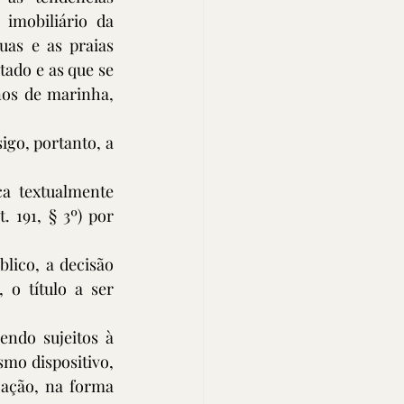
imobiliário da 
as e as praias 
ado e as que se 
nos de marinha, 
go, portanto, a 
a textualmente 
. 191, § 3º) por 
lico, a decisão 
o título a ser 
ndo sujeitos à 
mo dispositivo, 
ação, na forma 