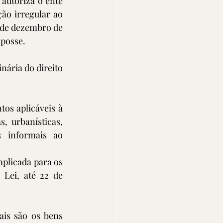
 autoriza o ente 
ão irregular ao 
 de dezembro de 
 posse.
ária do direito 
os aplicáveis à 
 urbanísticas, 
 informais ao 
plicada para os 
Lei, até 22 de 
ais são os bens 