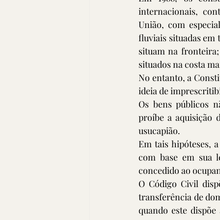
internacionais, co
União, com especial
fluviais situadas em
situam na fronteira;
situados na costa mar
No entanto, a Consti
ideia de imprescritib
Os bens públicos n
proíbe a aquisição de
usucapião.
Em tais hipóteses, a
com base em sua leg
concedido ao ocupant
O Código Civil disp
transferência de dom
quando este dispõe 