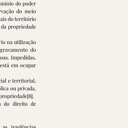
omínio do poder 
rvação do meio 
is do território 
 da propriedade 
o na utilização 
gravamento do 
oas. Impedidas, 
está em ocupar 
l e territorial, 
ica ou privada, 
 propriedade
[8]
. 
 do direito de 
as tendências 