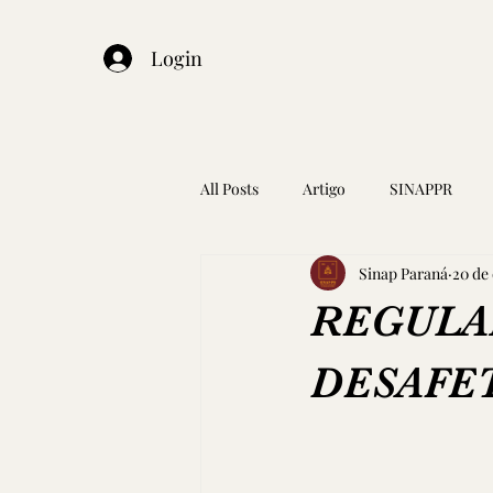
Login
All Posts
Artigo
SINAPPR
Sinap Paraná
20 de 
REGULAR
DESAFE