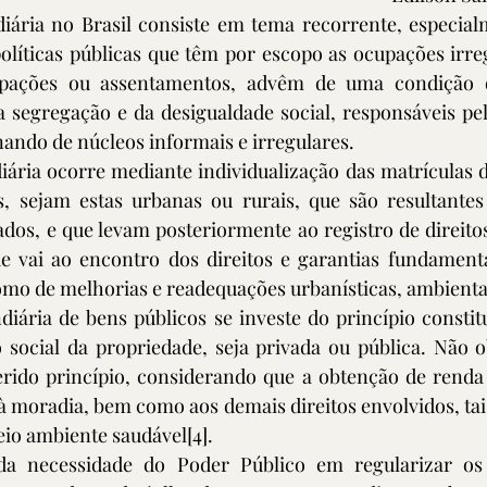
diária no Brasil consiste em tema recorrente, especial
políticas públicas que têm por escopo as ocupações irre
upações ou assentamentos, advêm de uma condição qu
a segregação e da desigualdade social, responsáveis pe
ando de núcleos informais e irregulares. 
iária ocorre mediante individualização das matrículas de
s, sejam estas urbanas ou rurais, que são resultantes 
dos, e que levam posteriormente ao registro de direitos
e vai ao encontro dos direitos e garantias fundamentai
mo de melhorias e readequações urbanísticas, ambientais
iária de bens públicos se investe do princípio constit
 social da propriedade, seja privada ou pública. Não o
erido princípio, considerando que a obtenção de renda 
à moradia, bem como aos demais direitos envolvidos, tais
eio ambiente saudável
[4]
.
 da necessidade do Poder Público em regularizar os