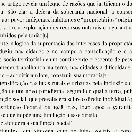
se artigo revela um leque de razões que justificam o d
ra. São elas a defesa da soberania nacional; a conse
aos povos indígenas, habitantes e “proprietários” origina
le sobre a exploração dos recursos naturais e a garantia
uiridos pela União
[6]
.
nte, a lógica da supremacia dos interesses do proprietári
duziu nas cidades e no campo a consolidação e o a
 socio territorial de um contingente crescente de pess
ecer trabalhando na terra, nas cidades a dificuldade 
rio – adquirir um lote, construir sua moradia
[7]
. 
tensificação das lutas rurais e urbanas pela inclusão socia
ção de um novo paradigma, segundo o qual a terra, públ
ção social, que prevalecerá sobre o direito individual à
tituição Federal de 1988 traz, logo após a garantia
so que impõe uma limitação a esse direito:
de atenderá a sua função social”
ituintes, em sintonia com as lutas sociais e com 