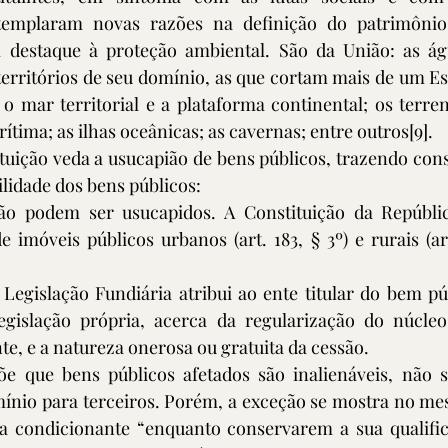
ntemplaram novas razões na definição do patrimônio 
 destaque à proteção ambiental. São da União: as águ
 territórios de seu domínio, as que cortam mais de um Est
 o mar territorial e a plataforma continental; os terre
ítima; as ilhas oceânicas; as cavernas; entre outros
[9]
.
tuição veda a usucapião de bens públicos, trazendo consi
ilidade dos bens públicos:
ão podem ser usucapidos. A Constituição da Repúblic
 imóveis públicos urbanos (art. 183, § 3º) e rurais (art
 Legislação Fundiária atribui ao ente titular do bem púb
islação própria, acerca da regularização do núcleo, 
e, e a natureza onerosa ou gratuita da cessão.
õe que bens públicos afetados são inalienáveis, não se
ínio para terceiros. Porém, a exceção se mostra no mes
a condicionante “enquanto conservarem a sua qualific