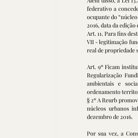
Além disso, a Lei 13.
federativo a concede
ocupante do “núcleo 
2016, data da edição
Art. 11. Para fins de
VII - legitimação fu
real de propriedade 
Art. 9º Ficam instit
Regularização Fundi
ambientais e soci
ordenamento territor
§ 2º A Reurb promovi
núcleos urbanos in
dezembro de 2016.
Por sua vez, a Cons