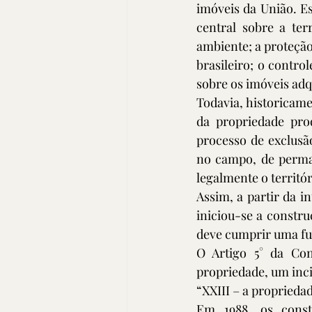
imóveis da União. Es
central sobre a ter
ambiente; a proteção 
brasileiro; o contro
sobre os imóveis adq
Todavia, historicame
da propriedade pro
processo de exclusão
no campo, de perman
legalmente o territó
Assim, a partir da in
iniciou-se a constru
deve cumprir uma fun
O Artigo 5° da Cons
propriedade, um inci
“XXIII – a proprieda
Em 1988, os const