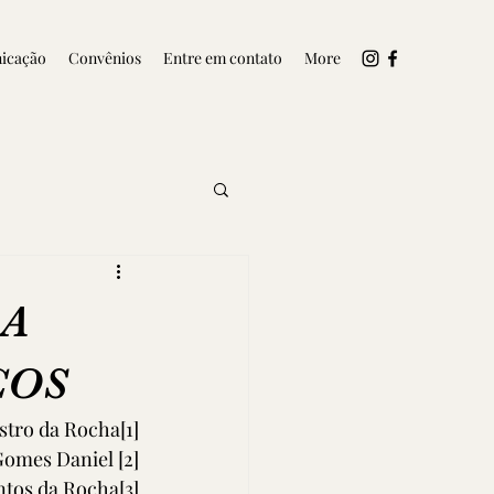
icação
Convênios
Entre em contato
More
 A
COS
astro da Rocha
[1]
                            Claudinei Gomes Daniel 
[2]
ntos da Rocha
[3]