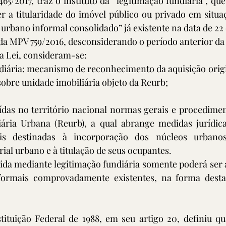
465/2017, traz o instituto da “legitimação fundiária”, que
r a titularidade do imóvel público ou privado em situaç
urbano informal consolidado” já existente na data de 22
 da MPV 759/2016, desconsiderando o período anterior da
sta Lei, consideram-se:
ndiária: mecanismo de reconhecimento da aquisição origin
sobre unidade imobiliária objeto da Reurb;
uídas no território nacional normas gerais e procediment
ária Urbana (Reurb), a qual abrange medidas jurídicas,
ais destinadas à incorporação dos núcleos urbanos
ial urbano e à titulação de seus ocupantes.
da mediante legitimação fundiária somente poderá ser a
formais comprovadamente existentes, na forma desta 
tituição Federal de 1988, em seu artigo 20, definiu qu