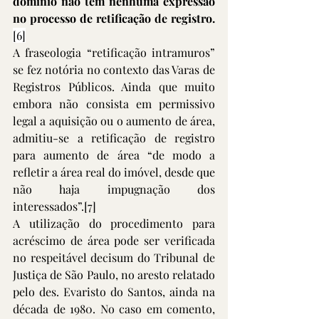
domínio não tem nenhuma expressão 
no processo de retificação de registro.
[6]
A fraseologia “retificação intramuros” 
se fez notória no contexto das Varas de 
Registros Públicos. Ainda que muito 
embora não consista em permissivo 
legal a aquisição ou o aumento de área, 
admitiu-se a retificação de registro 
para aumento de área “de modo a 
refletir a área real do imóvel, desde que 
não haja impugnação dos 
interessados”.
[7]
A utilização do procedimento para 
acréscimo de área pode ser verificada 
no respeitável decisum do Tribunal de 
Justiça de São Paulo, no aresto relatado 
pelo des. Evaristo do Santos, ainda na 
década de 1980. No caso em comento, 