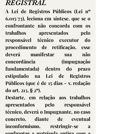
REGISTRAL 
A Lei de Registros Públicos (Lei nº 
6.015/73), leciona em síntese, que se o 
confrontante não concorda com os 
trabalhos apresentados pelo 
responsável técnico executor do 
procedimento de retificação, esse 
deverá manifestar sua não 
concordância (impugnação 
fundamentada) dentro do prazo 
estipulado na Lei de Registros 
Públicos (que é de 15 dias - v. redação 
do art. 213, § 2º).
Destarte, em relação aos trabalhos 
apresentados pelo responsável 
técnico, deverá o Impugnante, no caso 
concreto, diante de eventual 
inconformismo, restringir-se a 
confrontar a matrícula antiga com a 