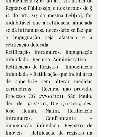
impugnação (§ 6º do art. 213 da Lei de 
Registros Públicos
[9]
 e nos termos do § 
12 do art. 213 da mesma Lei)
[10]
, for 
indubitável que a retificação almejada 
se dá intramuros, necessário se faz que 
a impugnação seja afastada e a 
retificação deferida
Retificação intramuros. Impugnação 
infundada. Recurso Administrativo – 
Retificação de Registro – Impugnação 
infundada – Retificação que inclui área 
de superfície sem alterar medidas 
perimetrais — Recurso não provido. 
Processo CG 27.700/2011, São Paulo, 
dec. de 13/12/2012, Dje 17/1/2013, des. 
José Renato Nalini. Retificação 
intramuros. Confrontante – 
impugnação infundada. Registro de 
Imóveis – Retificação de registro na 