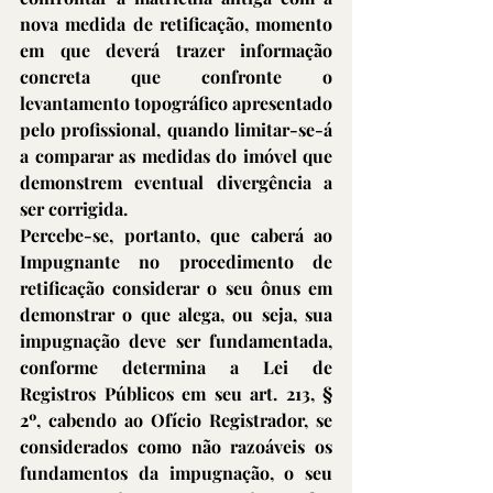
nova medida de retificação, momento 
em que deverá trazer informação 
concreta que confronte o 
levantamento topográfico apresentado 
pelo profissional, quando limitar-se-á 
a comparar as medidas do imóvel que 
demonstrem eventual divergência a 
ser corrigida.
Percebe-se, portanto, que caberá ao 
Impugnante no procedimento de 
retificação considerar o seu ônus em 
demonstrar o que alega, ou seja, sua 
impugnação deve ser fundamentada, 
conforme determina a Lei de 
Registros Públicos em seu art. 213, § 
2º, cabendo ao Ofício Registrador, se 
considerados como não razoáveis os 
fundamentos da impugnação, o seu 