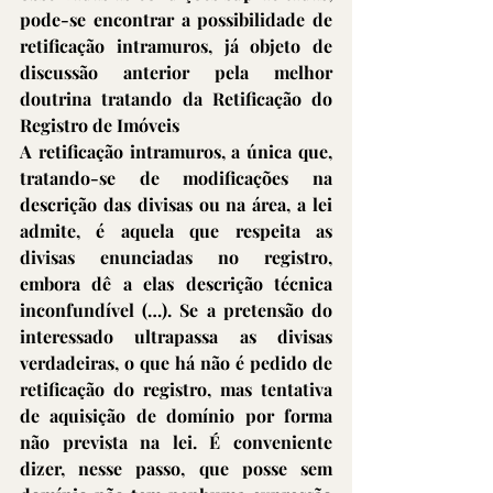
pode-se encontrar a possibilidade de 
retificação intramuros, já objeto de 
discussão anterior pela melhor 
doutrina tratando da Retificação do 
Registro de Imóveis
A retificação intramuros, a única que, 
tratando-se de modificações na 
descrição das divisas ou na área, a lei 
admite, é aquela que respeita as 
divisas enunciadas no registro, 
embora dê a elas descrição técnica 
inconfundível (…). Se a pretensão do 
interessado ultrapassa as divisas 
verdadeiras, o que há não é pedido de 
retificação do registro, mas tentativa 
de aquisição de domínio por forma 
não prevista na lei. É conveniente 
dizer, nesse passo, que posse sem 