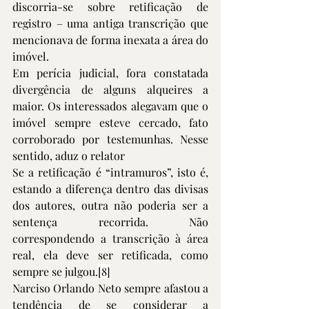
discorria-se sobre retificação de 
registro – uma antiga transcrição que 
mencionava de forma inexata a área do 
imóvel. 
Em perícia judicial, fora constatada 
divergência de alguns alqueires a 
maior. Os interessados alegavam que o 
imóvel sempre esteve cercado, fato 
corroborado por testemunhas. Nesse 
sentido, aduz o relator
Se a retificação é “intramuros”, isto é, 
estando a diferença dentro das divisas 
dos autores, outra não poderia ser a 
sentença recorrida. Não 
correspondendo a transcrição à área 
real, ela deve ser retificada, como 
sempre se julgou.
[8]
Narciso Orlando Neto sempre afastou a 
tendência de se considerar a 