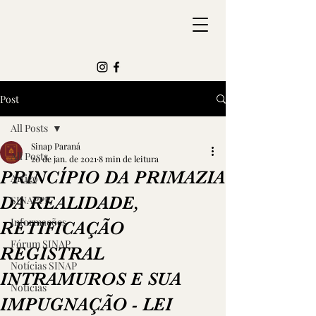
Post
All Posts
Sinap Paraná
All Posts
20 de jan. de 2021
8 min de leitura
PRINCÍPIO DA PRIMAZIA
Artigo
DA REALIDADE,
SINAPPR
Informações
RETIFICAÇÃO
Fórum SINAP
REGISTRAL
Notícias SINAP
INTRAMUROS E SUA
Notícias
IMPUGNAÇÃO - LEI