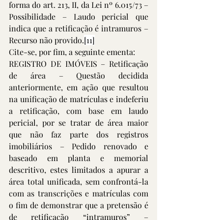
forma do art. 213, II, da Lei nº 6.015/73 – 
Possibilidade – Laudo pericial que 
indica que a retificação é intramuros – 
Recurso não provido.
[11]
Cite-se, por fim, a seguinte ementa:
REGISTRO DE IMÓVEIS – Retificação 
de área – Questão decidida 
anteriormente, em ação que resultou 
na unificação de matrículas e indeferiu 
a retificação, com base em laudo 
pericial, por se tratar de área maior 
que não faz parte dos registros 
imobiliários – Pedido renovado e 
baseado em planta e memorial 
descritivo, estes limitados a apurar a 
área total unificada, sem confrontá-la 
com as transcrições e matrículas com 
o fim de demonstrar que a pretensão é 
de retificação “intramuros” – 