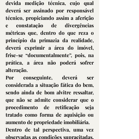
devida medição técnica, cujo qual 
deverá ser assinado por responsável 
técnico, propiciando assim a aferição 
e constatação de divergências 
métricas que, dentro do que reza o 
princípio da primazia da realidade, 
deverá exprimir a área do imóvel, 
frise-se “documentalmente”, pois, na 
prática, a área não poderá sofrer 
alteração.
Por conseguinte, deverá ser 
considerada a situação fática do bem, 
sendo ainda de bom alvitre ressaltar, 
que não se admite considerar que o 
procedimento de retificação seja 
tratado como forma de aquisição ou 
aumento de propriedade imobiliária.
Dentro de tal perspectiva, uma vez 
observadas as condições supracitadas, 