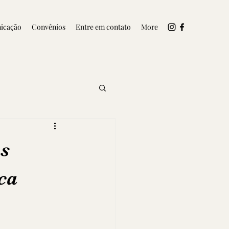
icação
Convênios
Entre em contato
More
os
ca