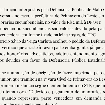
laração interpostos pela Defensoria Pública de Mato Gr
ersa - no caso, a prefeitura de Primavera do Leste e o
orários sucumbenciais, no valor de R$ 2 mil, à DP/MT.
bência ou sucumbenciais são valores devido pela part
vencedora, conforme fixado na lei 13.105/15, do CPC.
brício Sávio da Veiga Carlota acolheu o pedido da Defens
 verifico que assiste à razão parte embargante, já que a
os honorários advocatícios, adotou entendimento ago
os devidos em favor da Defensoria Pública Estadual",
-se a uma ação de obrigação de fazer impetrada pelo d
únior, que tramitou na 1ª vara Cível de Primavera do Les
 primeira instância segue o entendimento do STF, que fi
do tema 1.002: "É devido o pagamento de honorários s
, quando representa parte vencedora em demanda aj
, inclusive aquele que integra".