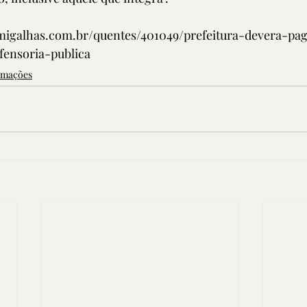
migalhas.com.br/quentes/401049/prefeitura-devera-pa
fensoria-publica
rmações