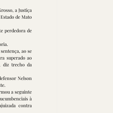
osso, a Justiça 
 Estado de Mato 
e perdedora de 
oria.
 sentença, ao se 
ra superado ao 
 diz trecho da 
efensor Nelson 
te.
rmou a seguinte 
ucumbenciais à 
uizada contra 