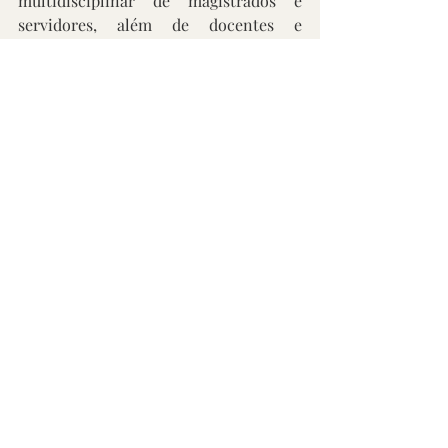
multidisciplinar de magistrados e 
servidores, além de docentes e 
pesquisadores externos.
Os resultados foram publicados na 
Revista Eletrônica do TRT-PR
 de 
agosto (Edição 145 - Sistema de Justiça 
baseado em Evidências, clique aqui 
para acessar)
 e apresentados no 
III 
Congresso Nacional de Pesquisa 
Judiciária
, em agosto, no Tribunal 
Superior do Trabalho (TST).
Fonte: 
https://www.trt9.jus.br/portal/noticias.
xhtml?id=8964535