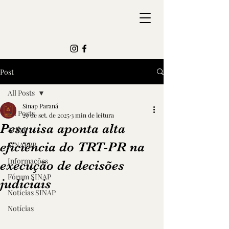
Post
All Posts
Sinap Paraná
All Posts
29 de set. de 2025
3 min de leitura
Pesquisa aponta alta
Artigo
eficiência do TRT-PR na
SINAPPR
Informações
execução de decisões
Fórum SINAP
judiciais
Notícias SINAP
Notícias