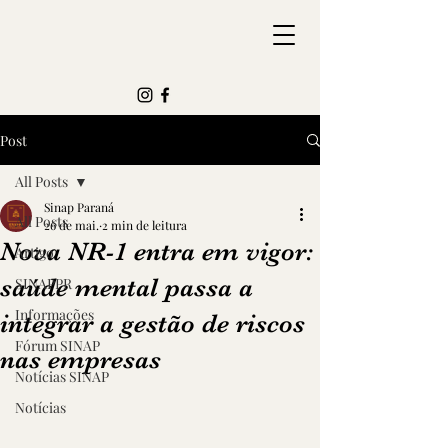
Post
All Posts
Sinap Paraná
All Posts
26 de mai.
2 min de leitura
Nova NR-1 entra em vigor:
Artigo
saúde mental passa a
SINAPPR
Informações
integrar a gestão de riscos
Fórum SINAP
nas empresas
Notícias SINAP
Notícias