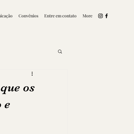
icação
Convênios
Entre em contato
More
 que os
 e