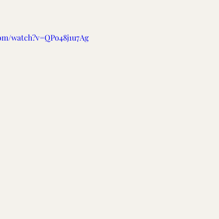
com/watch?v=QPo48j1u7Ag