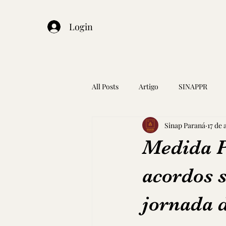
Login
All Posts
Artigo
SINAPPR
Sinap Paraná
17 de 
Medida P
acordos s
jornada d