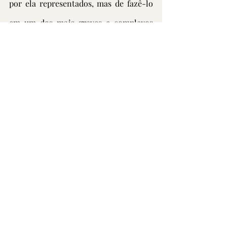
por ela representados, mas de fazê-lo 
em um dos mais graves e complexos 
momentos já vividos pela humanidade 
e sem dúvida por nossa geração”, 
afirma Antonio Neto, presidente da 
CSB. “É uma oportunidade de 
repensarmos coletivamente o futuro 
não só da nossa entidade, mas de todo 
o movimento sindical e da sociedade.”
https://youtu.be/BvcD1mPylZA