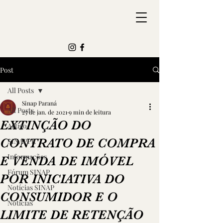
Post
All Posts
Sinap Paraná
All Posts
25 de jan. de 2021
9 min de leitura
EXTINÇÃO DO
Artigo
CONTRATO DE COMPRA
SINAPPR
Informações
E VENDA DE IMÓVEL
Fórum SINAP
POR INICIATIVA DO
Notícias SINAP
CONSUMIDOR E O
Notícias
LIMITE DE RETENÇÃO