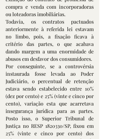
compra e venda com incorporadoras 
ou loteadoras imobiliárias.
Todavia, os contratos pactuados 
anteriormente à referida lei estavam 
no limbo, pois, a fixação ficava à 
critério das partes, o que acabava 
dando margem a uma enormidade de 
abusos em desfavor dos consumidores.
Por conseguinte, se a controvérsia 
instaurada fosse levada ao Poder 
Judiciário, o percentual de retenção 
estava sendo estabelecido entre 10% 
(dez por cento) e 25% (vinte e cinco por 
cento), variação esta que acarretava 
insegurança jurídica para as partes. 
Posto isso, o Superior Tribunal de 
Justiça no RESP 1820330/SP, fixou em 
25% (vinte e cinco por cento) dos 