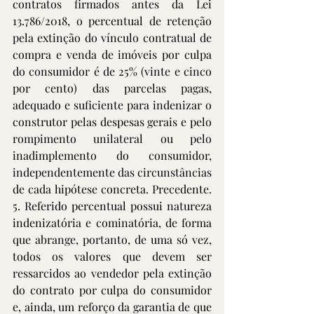
contratos firmados antes da Lei 
13.786/2018, o percentual de retenção 
pela extinção do vínculo contratual de 
compra e venda de imóveis por culpa 
do consumidor é de 25% (vinte e cinco 
por cento) das parcelas pagas, 
adequado e suficiente para indenizar o 
construtor pelas despesas gerais e pelo 
rompimento unilateral ou pelo 
inadimplemento do consumidor, 
independentemente das circunstâncias 
de cada hipótese concreta. Precedente. 
5. Referido percentual possui natureza 
indenizatória e cominatória, de forma 
que abrange, portanto, de uma só vez, 
todos os valores que devem ser 
ressarcidos ao vendedor pela extinção 
do contrato por culpa do consumidor 
e, ainda, um reforço da garantia de que 