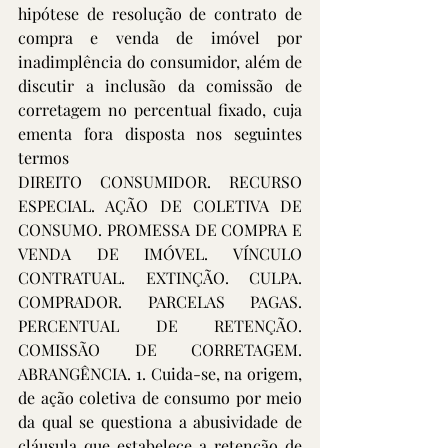
hipótese de resolução de contrato de 
compra e venda de imóvel por 
inadimplência do consumidor, além de 
discutir a inclusão da comissão de 
corretagem no percentual fixado, cuja 
ementa fora disposta nos seguintes 
termos 
DIREITO CONSUMIDOR. RECURSO 
ESPECIAL. AÇÃO DE COLETIVA DE 
CONSUMO. PROMESSA DE COMPRA E 
VENDA DE IMÓVEL. VÍNCULO 
CONTRATUAL. EXTINÇÃO. CULPA. 
COMPRADOR. PARCELAS PAGAS. 
PERCENTUAL DE RETENÇÃO. 
COMISSÃO DE CORRETAGEM. 
ABRANGÊNCIA. 1. Cuida-se, na origem, 
de ação coletiva de consumo por meio 
da qual se questiona a abusividade de 
cláusula que estabelece a retenção de 