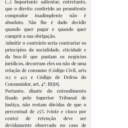
(...) Importante salientar, entretanto, 
que o direito conferido ao promitente 
comprador inadimplente não é 
absoluto. Não lhe é dado decidir 
quando quer pagar e quando quer 
cumprir a sua obrigação. 
Admitir o contrário seria contrariar os 
princípios da socialidade, eticidade e 
da boa-fé que pautam os negócios 
jurídicos, decorram eles ou não de uma 
relação de consumo (Código Civil, arts 
113 e 422 e Código de Defesa do 
Consumidor, art. 4º, III)
[8]
.
Portanto, diante do entendimento 
fixado pelo Superior Tribunal de 
Justiça, não restam dúvidas de que o 
percentual de 25% (vinte e cinco por 
cento) de retenção deve ser 
devidamente observado no caso de 