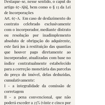
Destaque-se, nesse sentido, o caput do 
artigo 67-A
[6]
, bem como o § 13 da Lei 
de Incorporações
Art. 67-A.  Em caso de desfazimento do 
contrato celebrado exclusivamente 
com o incorporador, mediante distrato 
ou resolução por inadimplemento 
absoluto de obrigação do adquirente, 
este fará jus à restituição das quantias 
que houver pago diretamente ao 
incorporador, atualizadas com base no 
índice contratualmente estabelecido 
para a correção monetária das parcelas 
do preço do imóvel, delas deduzidas, 
cumulativamente: 
I - a integralidade da comissão de 
corretagem
II - a pena convencional, que não 
poderá exceder a 25% (vinte e cinco por 