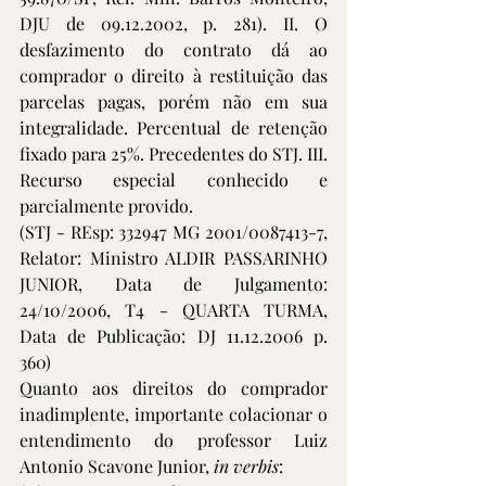
DJU de 09.12.2002, p. 281). II. O 
desfazimento do contrato dá ao 
comprador o direito à restituição das 
parcelas pagas, porém não em sua 
integralidade. Percentual de retenção 
fixado para 25%. Precedentes do STJ. III. 
Recurso especial conhecido e 
parcialmente provido.
(STJ - REsp: 332947 MG 2001/0087413-7, 
Relator: Ministro ALDIR PASSARINHO 
JUNIOR, Data de Julgamento: 
24/10/2006, T4 - QUARTA TURMA, 
Data de Publicação: DJ 11.12.2006 p. 
360)
Quanto aos direitos do comprador 
inadimplente, importante colacionar o 
entendimento do professor Luiz 
Antonio Scavone Junior, 
in verbis
: 