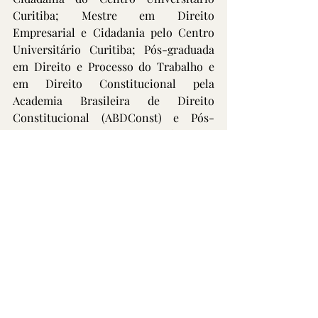
Curitiba; Mestre em Direito 
Empresarial e Cidadania pelo Centro 
Universitário Curitiba; Pós-graduada 
em Direito e Processo do Trabalho e 
em Direito Constitucional pela 
Academia Brasileira de Direito 
Constitucional (ABDConst) e Pós-
graduanda em Direito Imobiliário pela 
Escola Paulista de Direito (EPD); 
Professora da pós-graduação do curso 
de Direito Imobiliário, Registral e 
Notarial do UNICURITIBA, Professora 
da Escola Superior da Advocacia (ESA), 
Professora da Pós-graduação da 
Faculdade Bagozzi e de Direito e 
Processo do Trabalho e de Direito 
Constitucional em cursos 
preparatórios para concursos e para a 