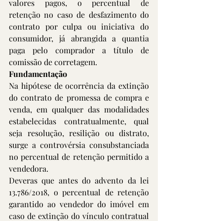
valores pagos, o percentual de 
retenção no caso de desfazimento do 
contrato por culpa ou iniciativa do 
consumidor, já abrangida a quantia 
paga pelo comprador a título de 
comissão de corretagem. 
Fundamentação
Na hipótese de ocorrência da extinção 
do contrato de promessa de compra e 
venda, em qualquer das modalidades 
estabelecidas contratualmente, qual 
seja resolução, resilição ou distrato, 
surge a controvérsia consubstanciada 
no percentual de retenção permitido a 
vendedora. 
Deveras que antes do advento da lei 
13.786/2018, o percentual de retenção 
garantido ao vendedor do imóvel em 
caso de extinção do vínculo contratual 