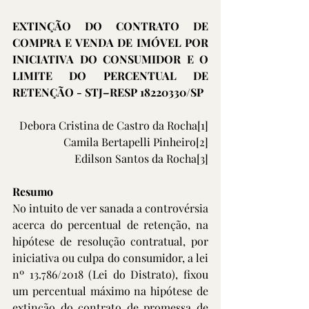
EXTINÇÃO DO CONTRATO DE 
COMPRA E VENDA DE IMÓVEL POR 
INICIATIVA DO CONSUMIDOR E O 
LIMITE DO PERCENTUAL DE 
RETENÇÃO - STJ–RESP 18220330/SP
Debora Cristina de Castro da Rocha
[1]
 Camila Bertapelli Pinheiro
[2]
Edilson Santos da Rocha
[3]
Resumo
No intuito de ver sanada a controvérsia 
acerca do percentual de retenção, na 
hipótese de resolução contratual, por 
iniciativa ou culpa do consumidor, a lei 
nº 13.786/2018 (Lei do Distrato), fixou 
um percentual máximo na hipótese de 
extinção do contrato de promessa de 