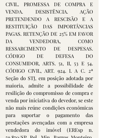
CIVIL. PROMESSA DE COMPRA E 
VENDA. DESISTÊNCIA. AÇÃO 
PRETENDENDO A RESCISÃO E A 
RESTITUIÇÃO DAS IMPORTÂNCIAS 
PAGAS. RETENÇÃO DE 25% EM FAVOR 
DA VENDEDORA, COMO 
RESSARCIMENTO DE DESPESAS. 
CÓDIGO DE DEFESA DO 
CONSUMIDOR, ARTS. 51, II, 53 E 54. 
CÓDIGO CIVIL, ART. 924. I. A C. 2ª 
Seção do STJ, em posição adotada por 
maioria, admite a possibilidade de 
resilição do compromisso de compra e 
venda por iniciativa do devedor, se este 
não mais reúne condições econômicas 
para suportar o pagamento das 
prestações avençadas com a empresa 
vendedora do imóvel (EREsp n. 
59.870/SP, Rel. Min. Barros Monteiro, 