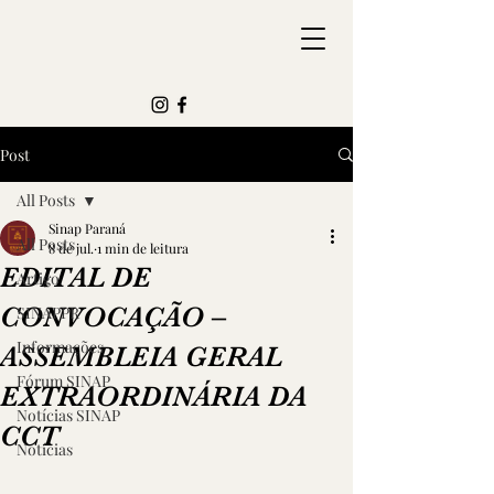
Post
All Posts
Sinap Paraná
All Posts
8 de jul.
1 min de leitura
EDITAL DE
Artigo
CONVOCAÇÃO –
SINAPPR
Informações
ASSEMBLEIA GERAL
Fórum SINAP
EXTRAORDINÁRIA DA
Notícias SINAP
CCT
Notícias