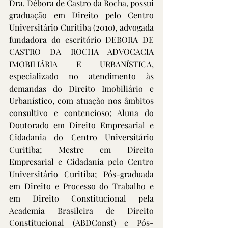
Dra. Débora de Castro da Rocha, possui 
graduação em Direito pelo Centro 
Universitário Curitiba (2010), advogada 
fundadora do escritório DEBORA DE 
CASTRO DA ROCHA ADVOCACIA 
IMOBILIÁRIA E URBANÍSTICA, 
especializado no atendimento às 
demandas do Direito Imobiliário e 
Urbanístico, com atuação nos âmbitos 
consultivo e contencioso; Aluna do 
Doutorado em Direito Empresarial e 
Cidadania do Centro Universitário 
Curitiba; Mestre em Direito 
Empresarial e Cidadania pelo Centro 
Universitário Curitiba; Pós-graduada 
em Direito e Processo do Trabalho e 
em Direito Constitucional pela 
Academia Brasileira de Direito 
Constitucional (ABDConst) e Pós-