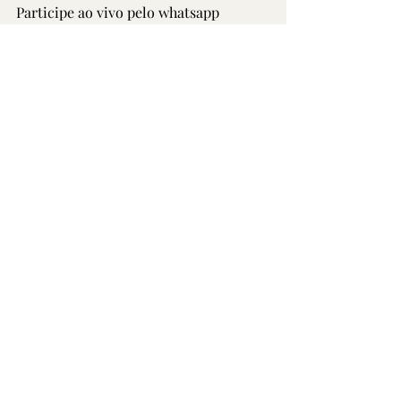
Participe ao vivo pelo whatsapp
(41) 9-9658-6981 ou enviei um 
comentário para 
sinap@sinappr.org.br