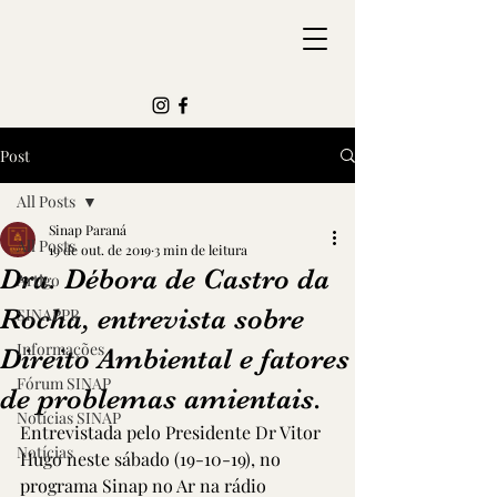
Post
All Posts
Sinap Paraná
All Posts
19 de out. de 2019
3 min de leitura
Dra. Débora de Castro da
Artigo
Rocha, entrevista sobre
SINAPPR
Informações
Direito Ambiental e fatores
Fórum SINAP
de problemas amientais.
Notícias SINAP
Entrevistada pelo Presidente Dr Vitor 
Notícias
Hugo neste sábado (19-10-19), no 
programa Sinap no Ar na rádio 