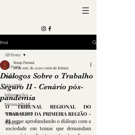
Post
All Posts
Sinap Paraná
All Posts
28 de out. de 2020
1 min de leitura
Diálogos Sobre o Trabalho
Artigo
Seguro II - Cenário pós-
SINAPPR
Informações
pandemia
Fórum SINAP
O TRIBUNAL REGIONAL DO 
Notícias SINAP
TRABALHO DA PRIMEIRA REGIÃO - 
RJ
 segue aprofundando o diálogo com a 
Notícias
sociedade em temas que demandam 