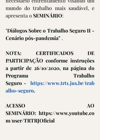
necessário enfrentamento visando um 
mundo do trabalho mais saudável, e 
apresenta o 
SEMINÁRIO
:
"
Diálogos Sobre o Trabalho Seguro II - 
Cenário pós-pandemia"
 .
NOTA: CERTIFICADOS DE 
PARTICIPAÇÃO conforme instruções 
a partir de 26/10/2020, na página do 
Programa Trabalho 
Seguro -  
https://www.trt1.jus.br/trab
alho-seguro
.
ACESSO AO 
SEMINÁRIO:  
https://www.youtub
e.co
m/user/TRTRJOficial