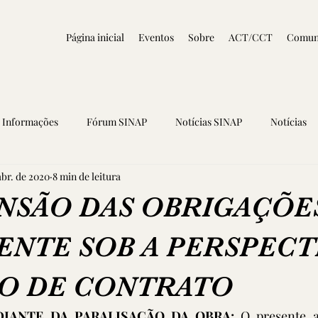
Página inicial
Eventos
Sobre
ACT/CCT
Comun
Informações
Fórum SINAP
Notícias SINAP
Notícias
abr. de 2020
8 min de leitura
ENSÃO DAS OBRIGAÇÕE
ENTE SOB A PERSPECT
O DE CONTRATO
IANTE DA PARALISAÇÃO DA OBRA; 
O presente a