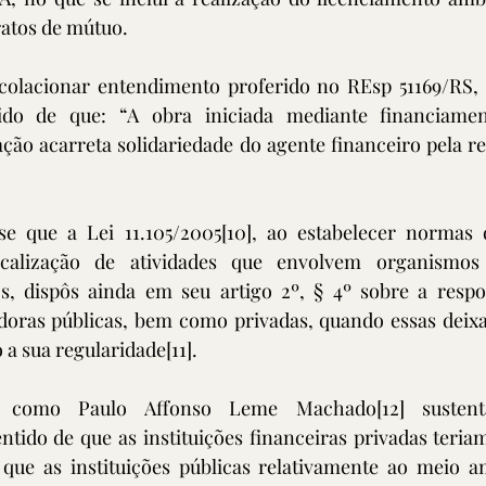
ratos de mútuo.
 colacionar entendimento proferido no REsp 51169/RS, p
ido de que: “A obra iniciada mediante financiamen
ção acarreta solidariedade do agente financeiro pela res
se que a Lei 11.105/2005
[10]
, ao estabelecer normas 
calização de atividades que envolvem organismos 
 dispôs ainda em seu artigo 2º, § 4º sobre a respon
adoras públicas, bem como privadas, quando essas deixa
a sua regularidade
[11]
. 
es como Paulo Affonso Leme Machado
[12]
 susten
tido de que as instituições financeiras privadas teria
ue as instituições públicas relativamente ao meio am