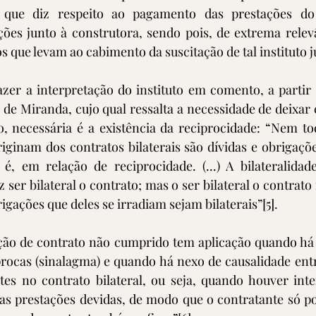
 que diz respeito ao pagamento das prestações do 
ções junto à construtora, sendo pois, de extrema relevâ
 que levam ao cabimento da suscitação de tal instituto j
zer a interpretação do instituto em comento, a partir 
s de Miranda, cujo qual ressalta a necessidade de deixar 
, necessária é a existência da reciprocidade: “Nem tod
iginam dos contratos bilaterais são dívidas e obrigações
o é, em relação de reciprocidade. (...) A bilateralidad
 ser bilateral o contrato; mas o ser bilateral o contrato
rigações que deles se irradiam sejam bilaterais”
[5]
. 
ção de contrato não cumprido tem aplicação quando h
rocas (sinalagma) e quando há nexo de causalidade entr
tes no contrato bilateral, ou seja, quando houver inte
 as prestações devidas, de modo que o contratante só p