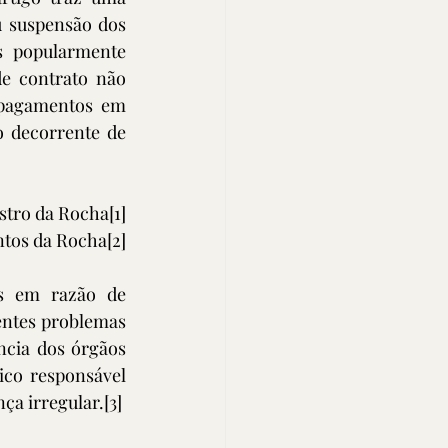
 suspensão dos 
 popularmente 
e contrato não 
pagamentos em 
 decorrente de 
astro da Rocha
[1]
ntos da Rocha
[2]
 em razão de 
entes problemas 
cia dos órgãos 
co responsável 
ça irregular.
[3]