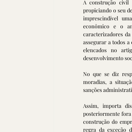
A construção civil
propiciando o seu d
imprescindível uma
econômico e o amb
caracterizadores d
assegurar a todos a 
elencados no arti
desenvolvimento soc
No que se diz resp
moradias, a situaçã
sanções administrativ
Assim, importa di
posteriormente fora 
construção do empre
regra da exceção d