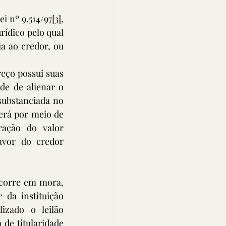
i nº 9.514/97
[3]
, 
rídico pelo qual 
a ao credor, ou 
eço possui suas 
de de alienar o 
ubstanciada no 
erá por meio de 
ração do valor 
avor do credor 
corre em mora, 
da instituição 
izado o leilão 
de titularidade 