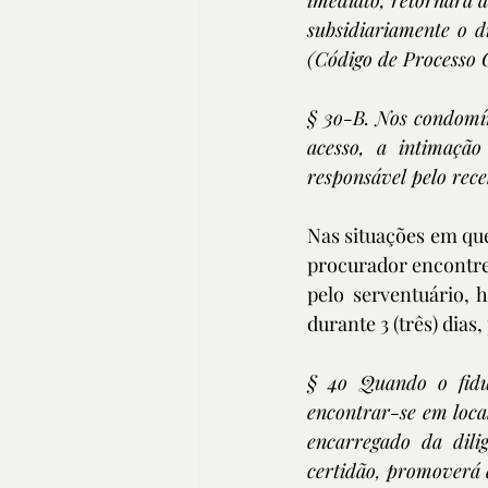
imediato, retornará a
subsidiariamente o di
(Código de Processo Ci
§ 3o-B. Nos condomíni
acesso, a intimação
responsável pelo rece
Nas situações em que
procurador encontrem
pelo serventuário, 
durante 3 (três) dias
§ 4o Quando o fiduc
encontrar-se em local
encarregado da dili
certidão, promoverá a