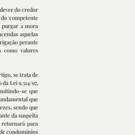
dever do credor 
 do competente 
 purgar a mora 
cendas aquelas 
rigação perante 
m como valores 
go, se trata de 
da Lei 9.514/97, 
mitindo-se que 
undamental que 
ezes, sendo que 
ante da suspeita 
retornará para 
 de condomínios 