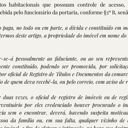
ntos habitacionais que possuam controle de acesso,
bida pelo funcionário da portaria, conforme §3º B, sen
o paga, no todo ou em parte, a dívida e constituído em mo
termos deste artigo, a propriedade do imóvel em nome do f
-se-á pessoalmente ao fiduciante, ou ao seu representa
nte constituído, podendo ser promovida, por solicitaçã
por oficial de Registro de Títulos e Documentos da comarc
io de quem deva recebê-la, ou pelo correio, com aviso de 
duas vezes, o oficial de registro de imóveis ou de regist
ventuário por eles credenciado houver procurado o in
ncia sem o encontrar, deverá, havendo suspeita motivad
soa da família ou, em sua falta, qualquer vizinho de q