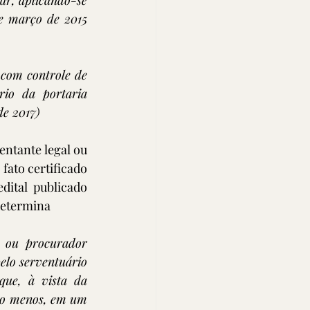
ar, aplicando-se 
de março de 2015 
 com controle de 
io da portaria 
de 2017)
ntante legal ou 
ato certificado 
dital publicado 
determina 
 ou procurador 
elo serventuário 
que, à vista da 
elo menos, em um 