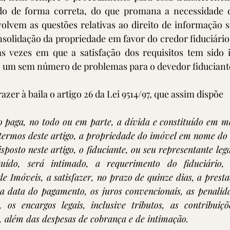
do de forma correta, do que promana a necessidade da
lvem as questões relativas ao direito de informação s
solidação da propriedade em favor do credor fiduciário,
s vezes em que a satisfação dos requisitos tem sido i
 um sem número de problemas para o devedor fiduciante
razer à baila o artigo 26 da Lei 9514/97, que assim dispõe
o paga, no todo ou em parte, a dívida e constituído em mo
termos deste artigo, a propriedade do imóvel em nome do f
isposto neste artigo, o fiduciante, ou seu representante leg
tuído, será intimado, a requerimento do fiduciário, p
e Imóveis, a satisfazer, no prazo de quinze dias, a presta
a data do pagamento, os juros convencionais, as penalida
, os encargos legais, inclusive tributos, as contribuiçõ
, além das despesas de cobrança e de intimação.