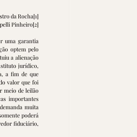
astro da Rocha
[1]
pelli Pinheiro
[2]
r uma garantia 
ção optem pelo 
tuiu a alienação 
tituto jurídico, 
, a fim de que 
o valor que foi 
 meio de leilão 
as importantes 
 demanda muita 
 somente poderá 
dor fiduciário, 