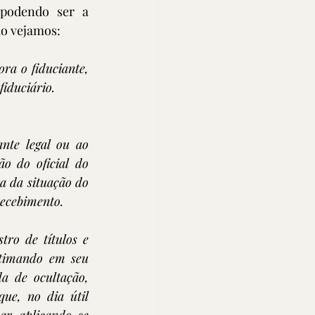
 podendo ser a 
ão vejamos:
ra o fiduciante, 
iduciário.
nte legal ou ao 
o do oficial do 
a da situação do 
recebimento.
ro de títulos e 
timando em seu 
a de ocultação, 
ue, no dia útil 