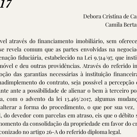
017
Debora Cristina de C
Camila Berta
el através do financiamento imobiliário, sem oferece
se revela comum que as partes envolvidas na negocia
ação fiduciária, estabelecido na Lei 9.514/97, que insti
móvel e deu outras providências. Através do referido ins
ção das garantias necessárias à instituição financeira
nadimplemento do contrato, seja possível a percepção d
nte ante a possibilidade de alienar o bem à terceiro por
via, com o advento da lei 13.465/2017, algumas mudanç
alterar a forma do procedimento, o que por sua vez,
l, do devedor com parcelas em atraso, eis que o débito
momento da consolidação da propriedade em favor do cre
onizado no artigo 26-A do referido diploma legal. 