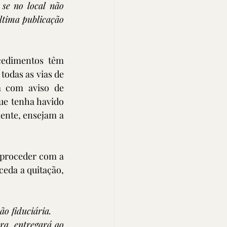
se no local não 
tima publicação 
cedimentos têm 
odas as vias de 
 com aviso de 
ue tenha havido 
ente, ensejam a 
 proceder com a 
eda a quitação, 
o fiduciária.
ra, entregará ao 