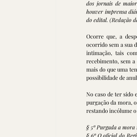
dos jornais de maior
houver imprensa diár
do edital. (Redação d
Ocorre que, a despe
ocorrido sem a sua d
intimação, tais co
recebimento, sem a e
mais do que uma tent
possibilidade de anul
No caso de ter sido 
purgação da mora, o 
restando incólume o 
§ 5º Purgada a mora n
§ 6º O oficial do Reg