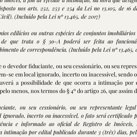
o imóvel, a fim de efetuar a intimação, na hora que design
sposto nos arts. 252, 253 e 254 da Lei no 13.105, de 16 
vil). (Incluído pela Lei nº 13.465, de 2017)
os edilícios ou outras espécies de conjuntos imobiliários
 de que trata o § 3o-A poderá ser feita ao funcionár
bimento de correspondência. (Incluído pela Lei nº 13.465, 
 o devedor fiduciante, ou seu cessionário, ou seu represe
-se em local ignorado, incerto ou inacessível, sendo o f
haverá a possibilidade de que ocorra a intimação por e
, pelo menos, nos termos do § 4º do artigo 26, que assim 
iante, ou seu cessionário, ou seu representante legal
 ignorado, incerto ou inacessível, o fato será certificado p
gência e informado ao oficial de Registro de Imóveis, 
 intimação por edital publicado durante 3 (três) dias, p