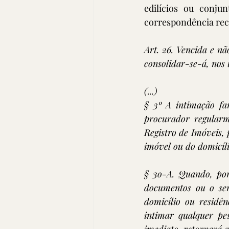
edilícios ou conju
correspondência rece
Art. 26. Vencida e nã
consolidar-se-á, nos 
(...) 
§ 3º A intimação far
procurador regularme
Registro de Imóveis, 
imóvel ou do domicíl
§ 3o-A. Quando, por 
documentos ou o ser
domicílio ou residê
intimar qualquer pes