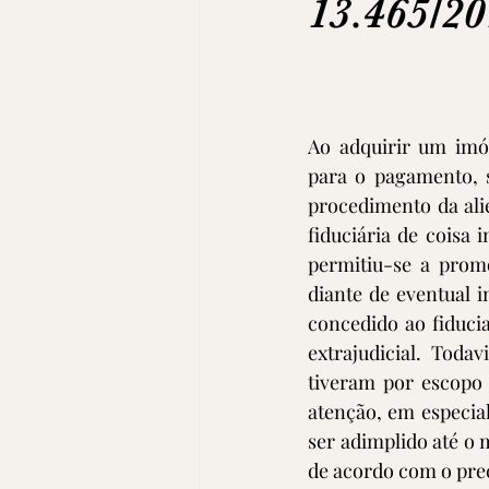
13.465/2
Ao adquirir um imóv
para o pagamento, 
procedimento da alien
fiduciária de coisa i
permitiu-se a promo
diante de eventual i
concedido ao fiducia
extrajudicial. Toda
tiveram por escopo 
atenção, em especia
ser adimplido até o 
de acordo com o prec