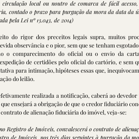
 circulação local ou noutro de comarca de fácil acesso, 
ia, contado o prazo para purgação da mora da data da úl
ada pela Lei nº 13.043, de 2014)
ito do rigor dos preceitos legais supra, muitos pro
evida observância e o pior, sem que se tenham esgotado t
mo o comparecimento do oficial ou o envio da carta
xpedição de certidões pelo oficial do cartório, e sem q
ativa para intimação, hipóteses essas que, inequivocam
ação do leilão.
efetivamente realizada a notificação, caberá ao devedor
que ensejará a obrigação de que o credor fiduciário conc
contrato de alienação fiduciária do imóvel, veja-se: 
o Registro de Imóveis, convalescerá o contrato de alienaçã
istro de Imóveis, nos três dias seguintes à purgação da mo