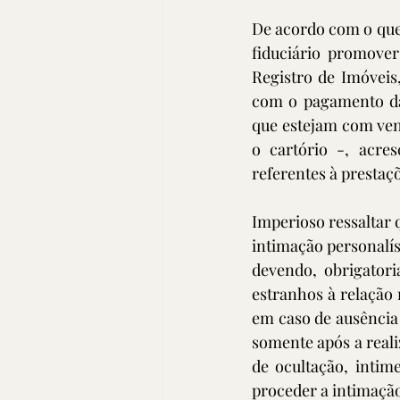
De acordo com o que 
fiduciário promover
Registro de Imóveis
com o pagamento das
que estejam com ven
o cartório -, acre
referentes à prestaç
Imperioso ressaltar 
intimação personalíss
devendo, obrigatori
estranhos à relação
em caso de ausência 
somente após a realiz
de ocultação, intim
proceder a intimaçã