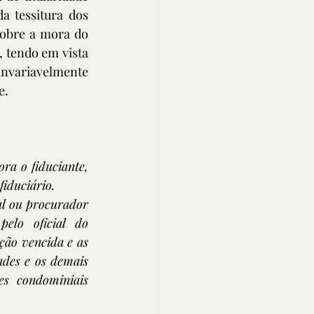
 tessitura dos 
obre a mora do 
 tendo em vista 
nvariavelmente 
. 
ra o fiduciante, 
iduciário.
al ou procurador 
elo oficial do 
ção vencida e as 
des e os demais 
es condominiais 