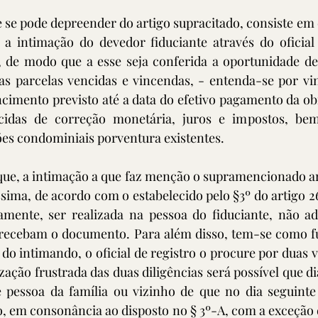
se pode depreender do artigo supracitado, consiste em 
 a intimação do devedor fiduciante através do oficial
, de modo que a esse seja conferida a oportunidade de
 parcelas vencidas e vincendas, - entenda-se por vin
cimento previsto até a data do efetivo pagamento da ob
scidas de correção monetária, juros e impostos, be
ões condominiais porventura existentes. 
que, a intimação a que faz menção o supramencionado arti
ima, de acordo com o estabelecido pelo §3º do artigo 26 
amente, ser realizada na pessoa do fiduciante, não ad
 recebam o documento. Para além disso, tem-se como f
do intimando, o oficial de registro o procure por duas v
ação frustrada das duas diligências será possível que di
e pessoa da família ou vizinho de que no dia seguinte 
o, em consonância ao disposto no § 3º-A, com a exceção