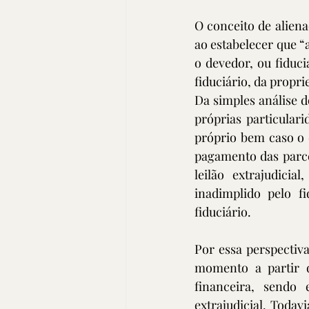
O conceito de aliena
ao estabelecer que “a
o devedor, ou fiduci
fiduciário, da propri
Da simples análise d
próprias particulari
próprio bem caso o 
pagamento das parce
leilão extrajudicia
inadimplido pelo f
fiduciário.
Por essa perspectiv
momento a partir do
financeira, sendo 
extrajudicial. Todav