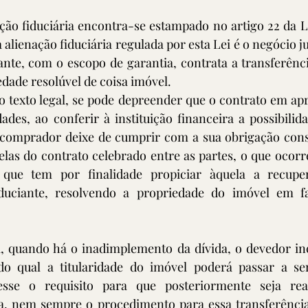
ção fiduciária encontra-se estampado no artigo 22 da Le
 alienação fiduciária regulada por esta Lei é o negócio ju
ante, com o escopo de garantia, contrata a transferênci
edade resolúvel de coisa imóvel.
o texto legal, se pode depreender que o contrato em apr
dades, ao conferir à instituição financeira a possibilida
comprador deixe de cumprir com a sua obrigação cons
las do contrato celebrado entre as partes, o que ocorr
l, que tem por finalidade propiciar àquela a recupe
iduciante, resolvendo a propriedade do imóvel em f
a, quando há o inadimplemento da dívida, o devedor in
 qual a titularidade do imóvel poderá passar a ser 
esse o requisito para que posteriormente seja real
ia, nem sempre o procedimento para essa transferência 