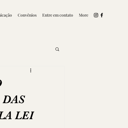
icação
Convênios
Entre em contato
More
O
 DAS
A LEI