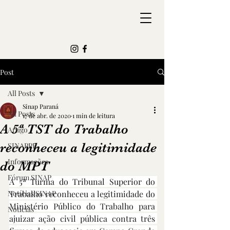
Post
All Posts
Sinap Paraná
All Posts
17 de abr. de 2020
1 min de leitura
A 5ª TST do Trabalho
Artigo
reconheceu a legitimidade
SINAPPR
Informações
do MPT
Fórum SINAP
A 5ª Turma do Tribunal Superior do 
Notícias SINAP
Trabalho reconheceu a legitimidade do 
Ministério Público do Trabalho para 
Notícias
ajuizar ação civil pública contra três 