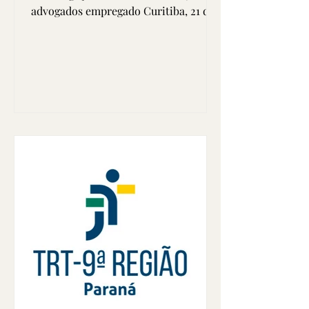
advogados empregado Curitiba, 21 de
julho de 2026 – O Sindicato dos
Advogados do Estado do Paraná
(SINAP-PR) deu mais um importante
passo na defesa dos direitos da
advocacia empregada. Nesta terça-
feira (21), foi assinado o Requerimento
de Procedimento para Homologação
da Convenção Coletiva de Trabalho
(CCT) 2026/2027, celebrada entre o
SINAP-PR e o SESCAP-PR. A
assinatura do requerimento marca a
conclusão da