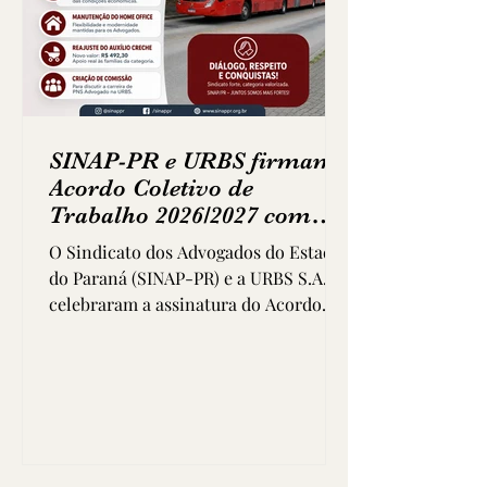
SINAP-PR e URBS firmam
Acordo Coletivo de
Trabalho 2026/2027 com
importantes conquistas
O Sindicato dos Advogados do Estado
para os advogados da
do Paraná (SINAP-PR) e a URBS S.A.
empresa
celebraram a assinatura do Acordo
Coletivo de Trabalho (ACT) 2026/2027,
consolidando avanços importantes
para os advogados que atuam na
empresa. O novo acordo representa o
resultado de um processo de diálogo,
negociação e compromisso entre as
partes, garantindo segurança jurídica,