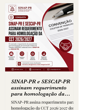
valorização profissional e
manutenção de direitos fundamentais
da categoria. Entre as principais
conquistas do ACT estão: Manut
SINAP-PR e SESCAP-PR
assinam requerimento
para homologação da
Convenção Coletiva de
SINAP-PR assina requerimento para
Trabalho 2026/2027
homologação da CCT 2026/2027 dos