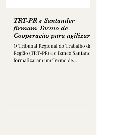
TRT-PR e Santander
firmam Termo de
Cooperação para agilizar
conciliações
O Tribunal Regional do Trabalho da 9ª
Região (TRT-PR) e o Banco Santander
formalizaram um Termo de
Cooperação Interinstitucional com o
objetivo de otimizar a resolução de
conflitos por meio da conciliação. O
acordo abrange processos
trabalhistas, individuais ou coletivos,
em qualquer fase processual, nos
quais a instituição bancária figure
como parte (devedora principal ou
subsidiária). Pelo termo, o Santander
deverá encaminhar mensalmente ao